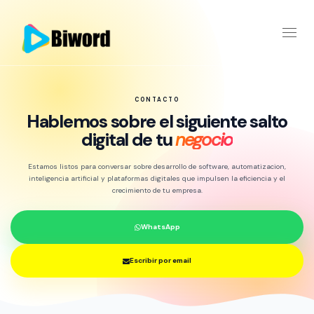
Toggl
naviga
CONTACTO
Hablemos sobre el siguiente salto
digital de tu
negocio
Estamos listos para conversar sobre desarrollo de software, automatizacion,
inteligencia artificial y plataformas digitales que impulsen la eficiencia y el
crecimiento de tu empresa.
WhatsApp
Escribir por email