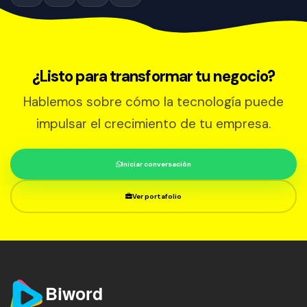
¿Listo para transformar tu negocio?
Hablemos sobre cómo la tecnología puede
impulsar el crecimiento de tu empresa.
Iniciar conversación
Ver portafolio
Biword